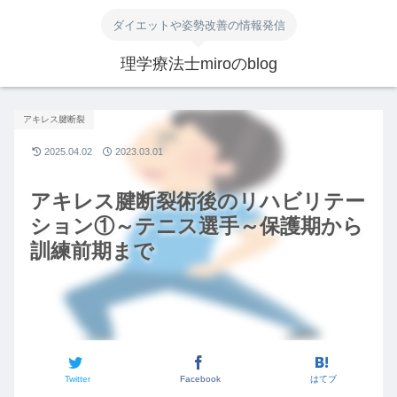
ダイエットや姿勢改善の情報発信
理学療法士miroのblog
アキレス腱断裂
2025.04.02
2023.03.01
アキレス腱断裂術後のリハビリテー
ション①～テニス選手～保護期から
訓練前期まで
Twitter
Facebook
はてブ