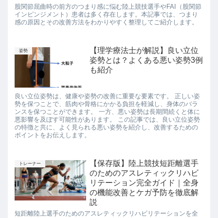
股関節屈曲時の前方のつまり感に悩む陸上競技選手やFAI（股関節
インピンジメント）患者は多く存在します。本記事では、つまり
感の原因とその改善方法をわかりやすく整理してご紹介します。
【理学療法士が解説】良い立位
姿勢
姿勢とは？よくある悪い姿勢3例
も紹介
良い立位姿勢は、健康や姿勢の改善に重要な要素です。 正しい姿
勢を保つことで、筋肉や骨格にかかる負担を軽減し、身体のバラ
ンスを保つことができます。 一方、悪い姿勢は長期間続くと体に
悪影響を及ぼす可能性があります。 この記事では、良い立位姿勢
の特徴と共に、よく見られる悪い姿勢を紹介し、改善するための
ポイントをお伝えします。
【保存版】陸上競技短距離選手
トレーナー
のためのアスレティックリハビ
リテーション完全ガイド｜全身
の機能改善とケガ予防を徹底解
説
短距離陸上選手のためのアスレティックリハビリテーションを全