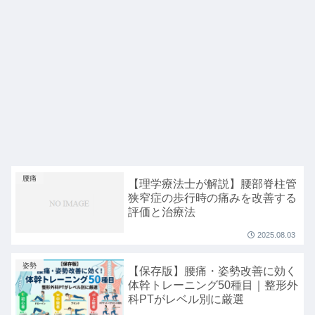
腰痛
【理学療法士が解説】腰部脊柱管
狭窄症の歩行時の痛みを改善する
評価と治療法
2025.08.03
姿勢
【保存版】腰痛・姿勢改善に効く
体幹トレーニング50種目｜整形外
科PTがレベル別に厳選