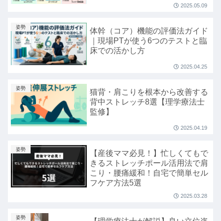
2025.05.09
姿勢
体幹（コア）機能の評価法ガイド
｜現場PTが使う6つのテストと臨
床での活かし方
2025.04.25
姿勢
猫背・肩こりを根本から改善する
背中ストレッチ8選【理学療法士
監修】
2025.04.19
姿勢
【産後ママ必見！】忙しくてもで
きるストレッチポール活用法で肩
こり・腰痛緩和！自宅で簡単セル
フケア方法5選
2025.03.28
姿勢