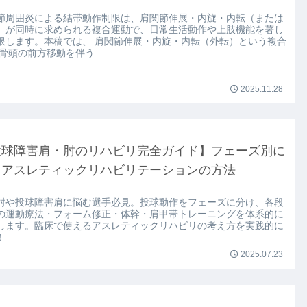
節周囲炎による結帯動作制限は、肩関節伸展・内旋・内転（または
）が同時に求められる複合運動で、日常生活動作や上肢機能を著し
限します。本稿では、 肩関節伸展・内旋・内転（外転）という複合
骨頭の前方移動を伴う ...
2025.11.28
投球障害肩・肘のリハビリ完全ガイド】フェーズ別に
るアスレティックリハビリテーションの方法
肘や投球障害肩に悩む選手必見。投球動作をフェーズに分け、各段
の運動療法・フォーム修正・体幹・肩甲帯トレーニングを体系的に
します。臨床で使えるアスレティックリハビリの考え方を実践的に
！
2025.07.23