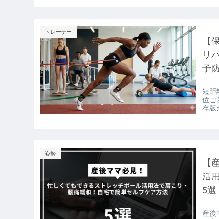
トレーナー
【
リ
予
短距
位ご
存版
姿勢
【
活
5選
産後