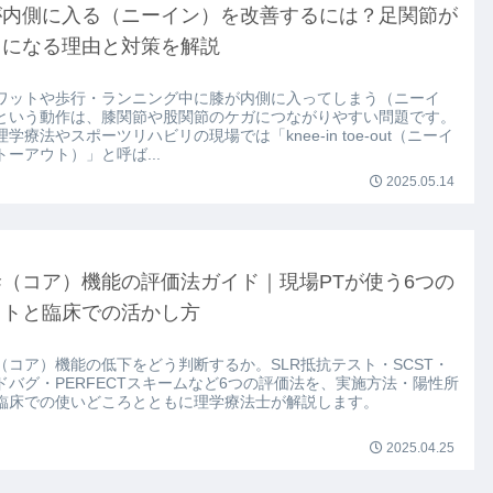
が内側に入る（ニーイン）を改善するには？足関節が
因になる理由と対策を解説
ワットや歩行・ランニング中に膝が内側に入ってしまう（ニーイ
という動作は、膝関節や股関節のケガにつながりやすい問題です。
学療法やスポーツリハビリの現場では「knee-in toe-out（ニーイ
トーアウト）」と呼ば...
2025.05.14
幹（コア）機能の評価法ガイド｜現場PTが使う6つの
ストと臨床での活かし方
（コア）機能の低下をどう判断するか。SLR抵抗テスト・SCST・
ドバグ・PERFECTスキームなど6つの評価法を、実施方法・陽性所
臨床での使いどころとともに理学療法士が解説します。
2025.04.25