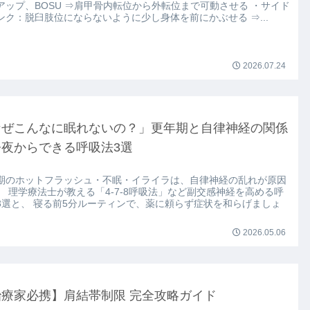
アップ、BOSU ⇒肩甲骨内転位から外転位まで可動させる ・サイド
ンク：脱臼肢位にならないように少し身体を前にかぶせる ⇒...
2026.07.24
なぜこんなに眠れないの？」更年期と自律神経の関係
今夜からできる呼吸法3選
期のホットフラッシュ・不眠・イライラは、自律神経の乱れが原因
。 理学療法士が教える「4-7-8呼吸法」など副交感神経を高める呼
3選と、 寝る前5分ルーティンで、薬に頼らず症状を和らげましょ
2026.05.06
治療家必携】肩結帯制限 完全攻略ガイド