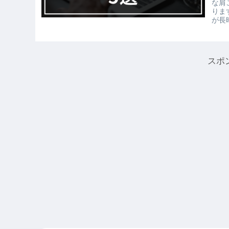
な肩
りま
が長時
スポ