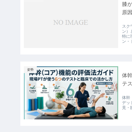
膝
原
スク
ン）
特に理
ン・
姿勢
体
テ
体幹
デッ
見・