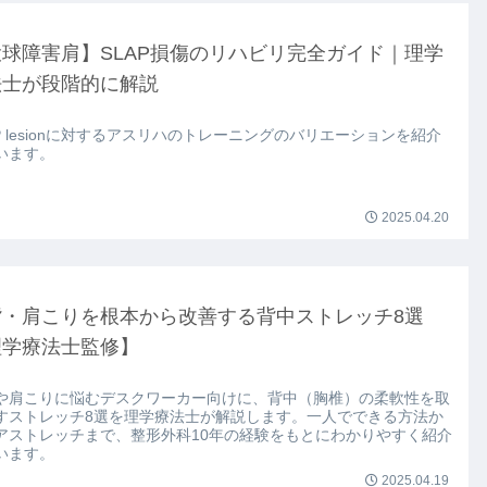
球障害肩】SLAP損傷のリハビリ完全ガイド｜理学
法士が段階的に解説
AP lesionに対するアスリハのトレーニングのバリエーションを紹介
います。
2025.04.20
背・肩こりを根本から改善する背中ストレッチ8選
理学療法士監修】
や肩こりに悩むデスクワーカー向けに、背中（胸椎）の柔軟性を取
すストレッチ8選を理学療法士が解説します。一人でできる方法か
アストレッチまで、整形外科10年の経験をもとにわかりやすく紹介
います。
2025.04.19