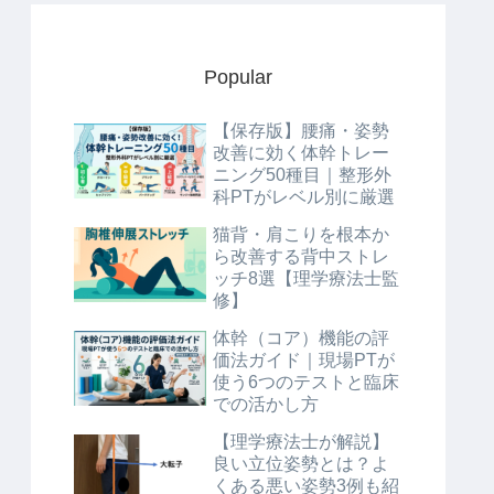
Popular
【保存版】腰痛・姿勢
改善に効く体幹トレー
ニング50種目｜整形外
科PTがレベル別に厳選
猫背・肩こりを根本か
ら改善する背中ストレ
ッチ8選【理学療法士監
修】
体幹（コア）機能の評
価法ガイド｜現場PTが
使う6つのテストと臨床
での活かし方
【理学療法士が解説】
良い立位姿勢とは？よ
くある悪い姿勢3例も紹