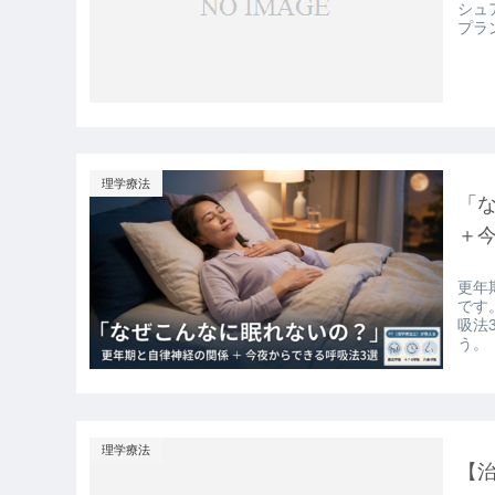
シュ
プラ
理学療法
「
＋
更年
です
吸法
う。
理学療法
【