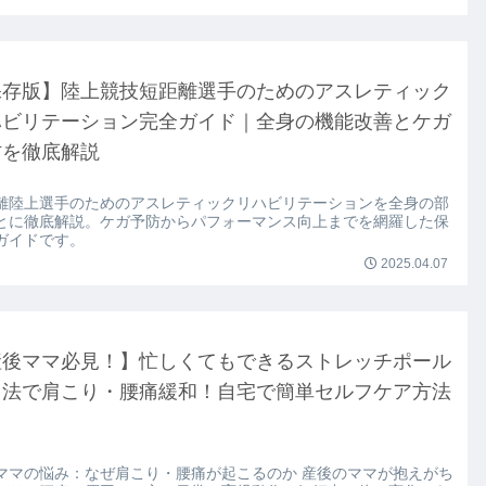
保存版】陸上競技短距離選手のためのアスレティック
ハビリテーション完全ガイド｜全身の機能改善とケガ
防を徹底解説
離陸上選手のためのアスレティックリハビリテーションを全身の部
とに徹底解説。ケガ予防からパフォーマンス向上までを網羅した保
ガイドです。
2025.04.07
産後ママ必見！】忙しくてもできるストレッチポール
用法で肩こり・腰痛緩和！自宅で簡単セルフケア方法
ママの悩み：なぜ肩こり・腰痛が起こるのか 産後のママが抱えがち