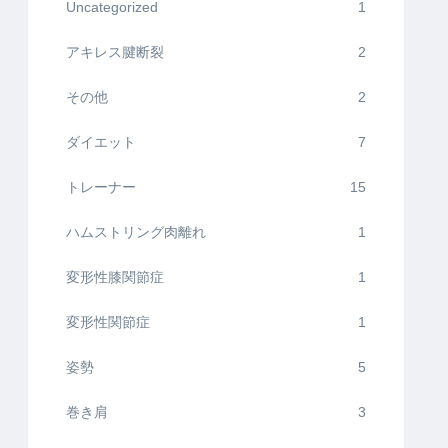
Uncategorized
1
アキレス腱断裂
2
その他
2
ダイエット
7
トレーナー
15
ハムストリング肉離れ
1
変形性膝関節症
1
変形性関節症
1
姿勢
5
巻き肩
3