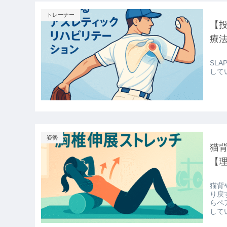
トレーナー
【投
療
SL
して
姿勢
猫
【
猫背
り戻
らペ
して