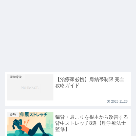
理学療法
【治療家必携】肩結帯制限 完全
攻略ガイド
2025.11.28
姿勢
猫背・肩こりを根本から改善する
背中ストレッチ8選【理学療法士
監修】