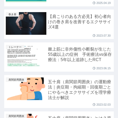
2025.04.19
巻き肩
【肩こりのある方必見】初心者向
けの巻き肩を改善するエクササイ
ズ4選
2023.07.30
トレーナー
棘上筋に非外傷性小断裂が生じた
55歳以上の症例 手術療法vs保存
療法：5年以上追跡したRCT
2023.06.15
肩関節周囲炎
五十肩（肩関節周囲炎）の運動療
法｜炎症期・拘縮期・回復期ごと
にやるべきエクササイズを理学療
法士が解説
2023.02.03
肩関節周囲炎