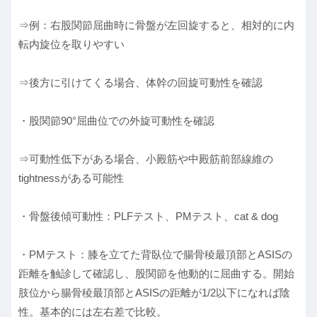
⇒例：右股関節屈曲時に骨盤が左回旋すると、相対的に内
転内旋位を取りやすい
⇒後方に引けてくる場合、体幹の回旋可動性を確認
・股関節90°屈曲位での外旋可動性を確認
⇒可動性低下がある場合、小殿筋や中殿筋前部線維の
tightnessがある可能性
・骨盤後傾可動性：PLFテスト、PMテスト、cat & dog
・PMテスト：膝を立てた背臥位で腸骨稜最頂部とASISの
距離を触診して確認し、股関節を他動的に屈曲する。開始
肢位から腸骨稜最頂部とASISの距離が1/2以下になれば陰
性。基本的には左右差で比較。