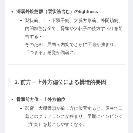
深層外旋筋群（梨状筋含む）のtightness
梨状筋、上・下双子筋、大腿方形筋、外閉鎖筋、
内閉鎖筋は全て、骨頭や大転子の後方すべりを阻
害する・
そのため、屈曲＋内旋でさらに圧迫が強まり、
「つまる」感覚が顕著に。
3. 前方・上外方偏位による構造的要因
骨頭前方位・上外方偏位
影響：大腿骨頭が前上方に位置すると、屈曲で臼
蓋とのクリアランスが狭まり、早期にインピンジ
（衝突）を起こしやすくなる。