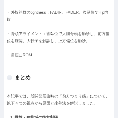
・外旋筋群のtightness：FADIR、FADER、腹臥位でHip内
旋
・骨頭アライメント：背臥位で大腿骨頭を触診し、前方偏
位を確認。大転子を触診し、上方偏位を触診。
・肩屈曲ROM
まとめ
本記事では、股関節屈曲時の「前方つまり感」について、
以下４つの視点から原因と改善法を解説しました。
骨盤・腰椎域の後方制限