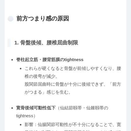
前方つまり感の原因
1. 骨盤後傾、腰椎屈曲制限
脊柱起立筋・腰背筋膜のtightness
これらが硬くなると骨盤が前傾しやすくなり、腰
椎の後弯が減少。
股関節屈曲時に骨盤が十分に後傾できず、「前方
がつまる」感じを生む。
寛骨後傾可動性低下
（仙結節靱帯・仙棘靱帯の
tightness）
影響：仙腸関節可動性が不十分になることで、寛