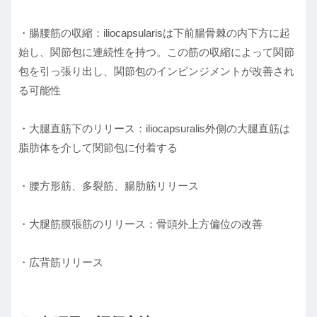
・腸腰筋の収縮：iliocapsularisは下前腸骨棘の内下方に起
始し、関節包に連続性を持つ。この筋の収縮によって関節
包を引っ張り出し、関節包のインピンジメントが改善され
る可能性
・大腿直筋下のリリース：iliocapsuralis外側の大腿直筋は
脂肪体を介して関節包に付着する
・腰方形筋、多裂筋、腸肋筋リリース
・大腿筋膜張筋のリリース：骨頭外上方偏位の改善
・広背筋リリース