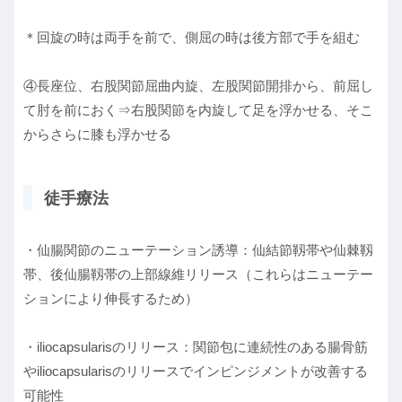
＊回旋の時は両手を前で、側屈の時は後方部で手を組む
④長座位、右股関節屈曲内旋、左股関節開排から、前屈し
て肘を前におく⇒右股関節を内旋して足を浮かせる、そこ
からさらに膝も浮かせる
徒手療法
・仙腸関節のニューテーション誘導：仙結節靱帯や仙棘靱
帯、後仙腸靱帯の上部線維リリース（これらはニューテー
ションにより伸長するため）
・iliocapsularisのリリース：関節包に連続性のある腸骨筋
やiliocapsularisのリリースでインピンジメントが改善する
可能性