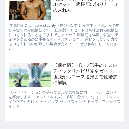
ルセット」腹横筋の触り方、力
の入れ方
腰痛対策には、core stability（体幹安定性）が重要とされ、その中
核をなすのが腹横筋です。 自家製コルセットとも呼ばれる腹横筋
に力を入れることはできるでしょうか？ 腹横筋は体幹、骨盤の安
定性を高めるのに重要な筋とされています。 運動をしている方で
も力を入れるのが難しい場合があるので、ぜひ参考にしてくださ
い。
【保存版】ゴルフ選手のアスレ
トレーナー
ティックリハビリ完全ガイド｜
怪我からコース復帰まで段階的
に解説
リハビリテーションの過程でゴルフの復帰に向けたトレーニング
を紹介します。 アスリハの前期、後期に分けています。 ゴルフス
イングの期分け セットアップ バックスイング トップオブバックス
イング ...