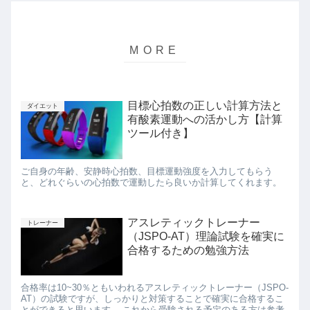
目標心拍数の正しい計算方法と
ダイエット
有酸素運動への活かし方【計算
ツール付き】
ご自身の年齢、安静時心拍数、目標運動強度を入力してもらう
と、どれぐらいの心拍数で運動したら良いか計算してくれます。
アスレティックトレーナー
トレーナー
（JSPO-AT）理論試験を確実に
合格するための勉強方法
合格率は10~30％ともいわれるアスレティックトレーナー（JSPO-
AT）の試験ですが、しっかりと対策することで確実に合格するこ
とができると思います。 これから受験される予定のある方は参考