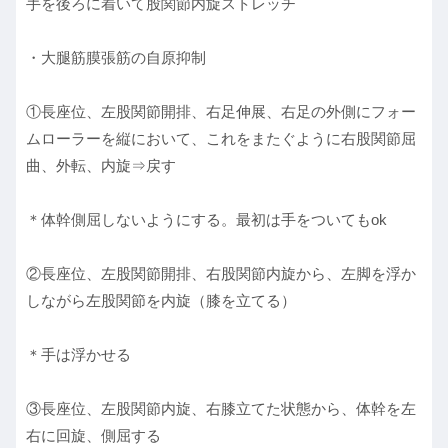
手を後ろに着いて股関節内旋ストレッチ
・大腿筋膜張筋の自原抑制
①長座位、左股関節開排、右足伸展、右足の外側にフォー
ムローラーを縦において、これをまたぐように右股関節屈
曲、外転、内旋⇒戻す
＊体幹側屈しないようにする。最初は手をついてもok
②長座位、左股関節開排、右股関節内旋から、左脚を浮か
しながら左股関節を内旋（膝を立てる）
＊手は浮かせる
③長座位、左股関節内旋、右膝立てた状態から、体幹を左
右に回旋、側屈する