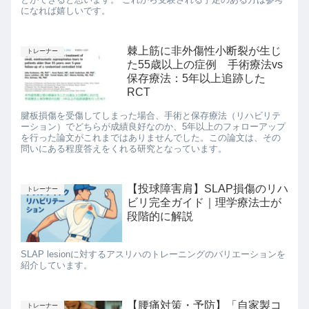
になれば嬉しいです。
棘上筋に非外傷性小断裂が生じ
トレーナー
た55歳以上の症例 手術療法vs
保存療法：5年以上追跡した
RCT
腱板損傷を受傷してしまった場合、手術と保存療法（リハビリテ
ーション）でどちらが成績良好なのか、5年以上のフォローアップ
を行った論文がこれまではありませんでした。この論文は、その
問いにある程度答えをくれる研究となっています。
【投球障害肩】SLAP損傷のリハ
トレーナー
ビリ完全ガイド｜理学療法士が
段階的に解説
SLAP lesionに対するアスリハのトレーニングのバリエーションを
紹介しています。
【腰痛対策・予防】「自家製コ
トレーナー